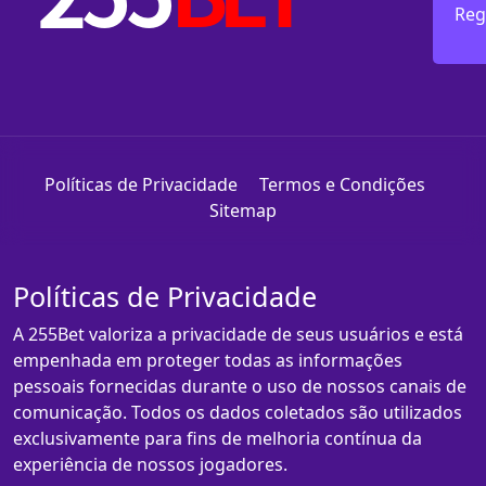
Reg
Políticas de Privacidade
Termos e Condições
Sitemap
Políticas de Privacidade
A 255Bet valoriza a privacidade de seus usuários e está
empenhada em proteger todas as informações
pessoais fornecidas durante o uso de nossos canais de
comunicação. Todos os dados coletados são utilizados
exclusivamente para fins de melhoria contínua da
experiência de nossos jogadores.