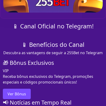
📱 Canal Oficial no Telegram!
📱 Benefícios do Canal
Descubra as vantagens de seguir a 255Bet no Telegram
🎁 Bônus Exclusivos
VIP
Receba bônus exclusivos do Telegram, promoções
especiais e códigos promocionais únicos!
Ver Bônus
📢 Notícias em Tempo Real