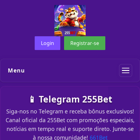
Login
Registrar-se
Menu
📱 Telegram 255Bet
Siga-nos no Telegram e receba bônus exclusivos!
Canal oficial da 255Bet com promoções especiais,
notícias em tempo real e suporte direto. Junte-se
à nossa comunidade!
661Bet