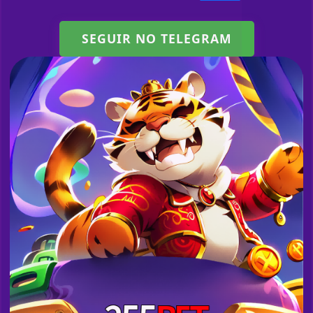
SEGUIR NO TELEGRAM