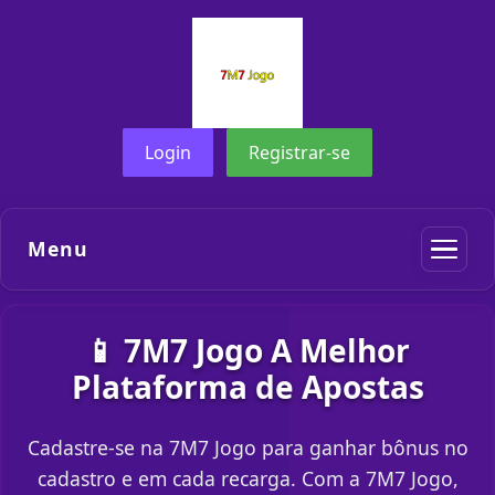
Login
Registrar-se
Menu
📱 7M7 Jogo A Melhor
Plataforma de Apostas
Cadastre-se na 7M7 Jogo para ganhar bônus no
cadastro e em cada recarga. Com a 7M7 Jogo,