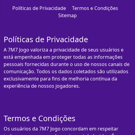
Políticas de Privacidade
Termos e Condições
Sitemap
Políticas de Privacidade
A 7M7 Jogo valoriza a privacidade de seus usuários e
está empenhada em proteger todas as informações
pessoais fornecidas durante o uso de nossos canais de
comunicação. Todos os dados coletados são utilizados
exclusivamente para fins de melhoria contínua da
experiência de nossos jogadores.
Termos e Condições
Os usuários da 7M7 Jogo concordam em respeitar