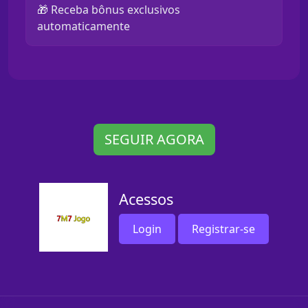
🎁 Receba bônus exclusivos
automaticamente
SEGUIR AGORA
Acessos
Login
Registrar-se