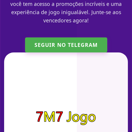
você tem acesso a promoções incríveis e uma
experiência de jogo inigualável. Junte-se aos
vencedores agora!
SEGUIR NO TELEGRAM