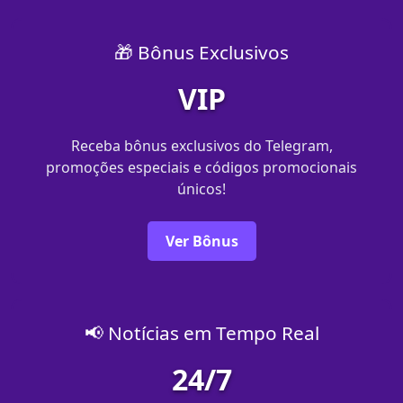
🎁 Bônus Exclusivos
VIP
Receba bônus exclusivos do Telegram,
promoções especiais e códigos promocionais
únicos!
Ver Bônus
📢 Notícias em Tempo Real
24/7