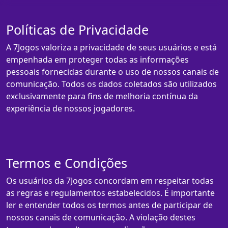
Políticas de Privacidade
A 7Jogos valoriza a privacidade de seus usuários e está
empenhada em proteger todas as informações
pessoais fornecidas durante o uso de nossos canais de
comunicação. Todos os dados coletados são utilizados
exclusivamente para fins de melhoria contínua da
experiência de nossos jogadores.
Termos e Condições
Os usuários da 7Jogos concordam em respeitar todas
as regras e regulamentos estabelecidos. É importante
ler e entender todos os termos antes de participar de
nossos canais de comunicação. A violação destes