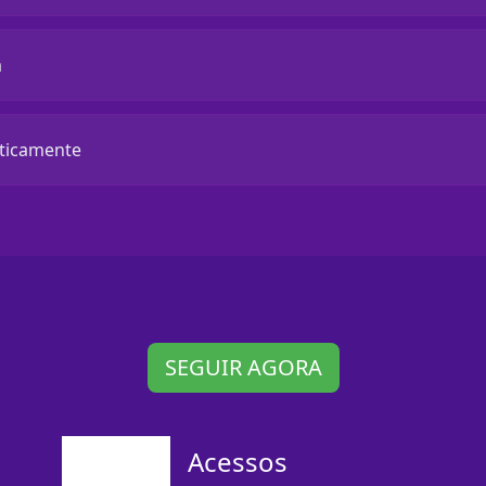
a
aticamente
SEGUIR AGORA
Acessos