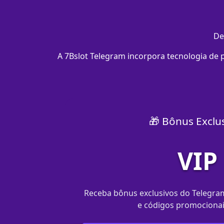
De
A 7Bslot Telegram incorpora tecnologia d
🎁 Bônus Exclu
VIP
Receba bônus exclusivos do Telegra
e códigos promocionai