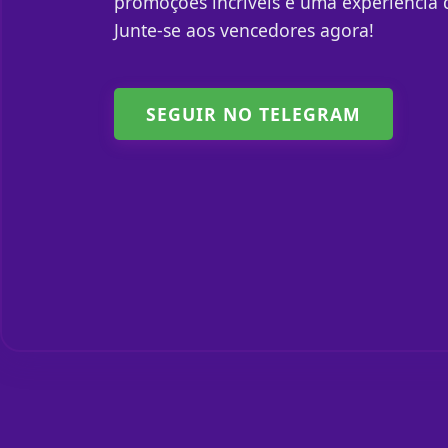
promoções incríveis e uma experiência d
Junte-se aos vencedores agora!
SEGUIR NO TELEGRAM