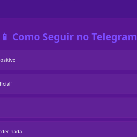
📱 Como Seguir no Telegram
ositivo
icial"
erder nada