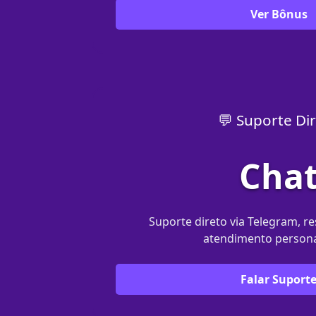
Ver Bônus
💬 Suporte Di
Cha
Suporte direto via Telegram, r
atendimento persona
Falar Suport