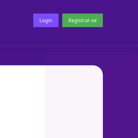
Login
Registrar-se