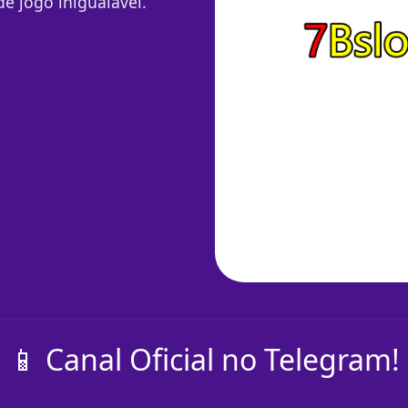
e jogo inigualável.
📱 Canal Oficial no Telegram!