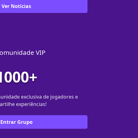
Ver Notícias
Comunidade VIP
1000+
unidade exclusiva de jogadores e
rtilhe experiências!
Entrar Grupo