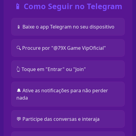
📱 Como Seguir no Telegram
📱 Baixe o app Telegram no seu dispositivo
🔍 Procure por "@79X Game VipOficial"
👆 Toque em "Entrar" ou "Join"
🔔 Ative as notificações para não perder
nada
💬 Participe das conversas e interaja