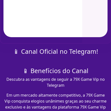
📱 Canal Oficial no Telegram!
📱 Benefícios do Canal
Descubra as vantagens de seguir a 79X Game Vip no
Telegram
Em um mercado altamente competitivo, a 79X Game
Vip conquista elogios unânimes graças ao seu charme
exclusivo e às vantagens da plataforma 79X Game Vip