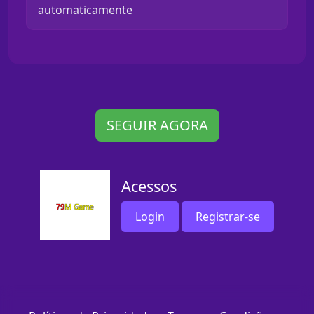
automaticamente
SEGUIR AGORA
Acessos
Login
Registrar-se