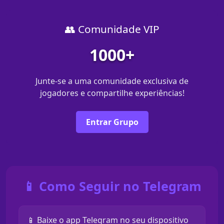
👥 Comunidade VIP
1000+
Junte-se a uma comunidade exclusiva de
jogadores e compartilhe experiências!
Entrar Grupo
📱 Como Seguir no Telegram
📱 Baixe o app Telegram no seu dispositivo