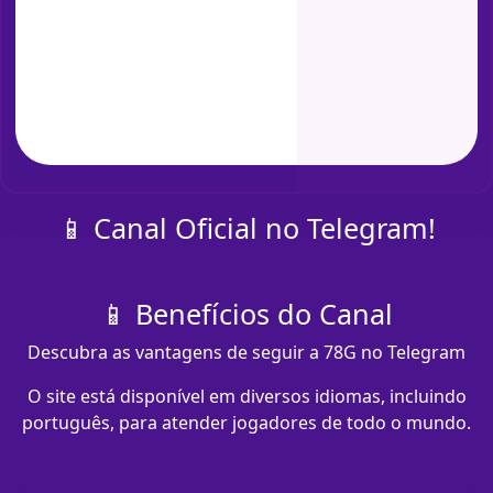
📱 Canal Oficial no Telegram!
📱 Benefícios do Canal
Descubra as vantagens de seguir a 78G no Telegram
O site está disponível em diversos idiomas, incluindo
português, para atender jogadores de todo o mundo.