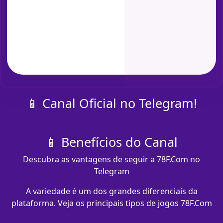
📱 Canal Oficial no Telegram!
📱 Benefícios do Canal
Descubra as vantagens de seguir a 78F.Com no
Telegram
A variedade é um dos grandes diferenciais da
plataforma. Veja os principais tipos de jogos 78F.Com