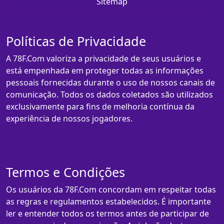
Sitemap
Políticas de Privacidade
A 78F.Com valoriza a privacidade de seus usuários e
está empenhada em proteger todas as informações
pessoais fornecidas durante o uso de nossos canais de
comunicação. Todos os dados coletados são utilizados
exclusivamente para fins de melhoria contínua da
experiência de nossos jogadores.
Termos e Condições
Os usuários da 78F.Com concordam em respeitar todas
as regras e regulamentos estabelecidos. É importante
ler e entender todos os termos antes de participar de