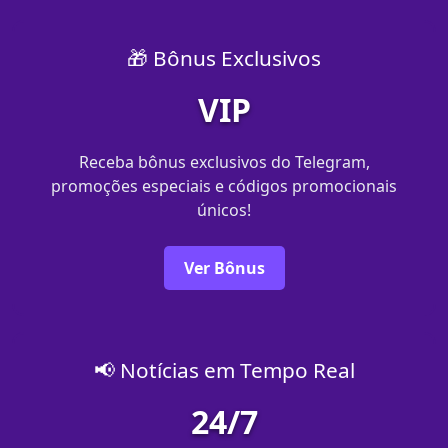
🎁 Bônus Exclusivos
VIP
Receba bônus exclusivos do Telegram,
promoções especiais e códigos promocionais
únicos!
Ver Bônus
📢 Notícias em Tempo Real
24/7