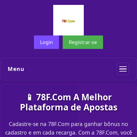
Login
Registrar-se
Menu
📱 78F.Com A Melhor
Plataforma de Apostas
Cadastre-se na 78F.Com para ganhar bônus no
cadastro e em cada recarga. Com a 78F.Com, você