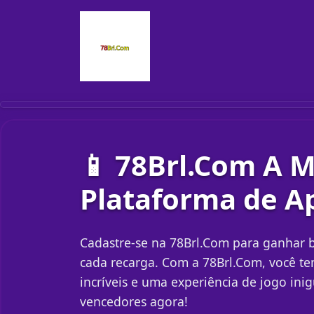
📱 78Brl.Com A 
Plataforma de A
Cadastre-se na 78Brl.Com para ganhar 
cada recarga. Com a 78Brl.Com, você t
incríveis e uma experiência de jogo inig
vencedores agora!