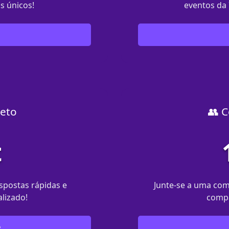
s únicos!
eventos da
reto
👥 
t
espostas rápidas e
Junte-se a uma com
lizado!
compa
e