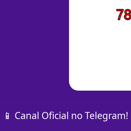
📱 Canal Oficial no Telegram!