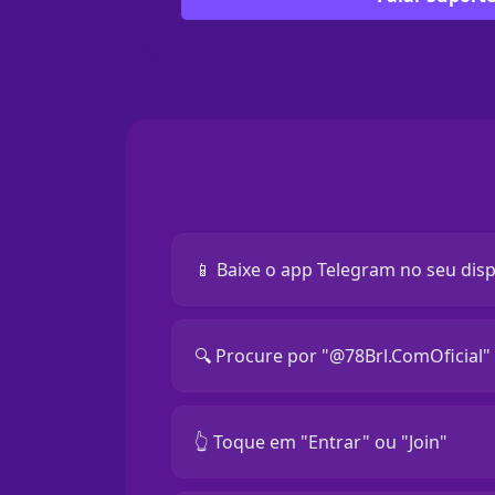
📱 Baixe o app Telegram no seu disp
🔍 Procure por "@78Brl.ComOficial"
👆 Toque em "Entrar" ou "Join"