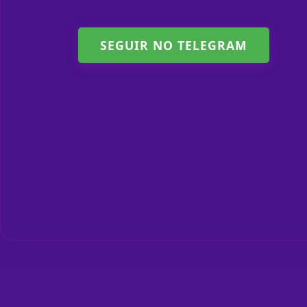
SEGUIR NO TELEGRAM