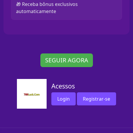
🎁 Receba bônus exclusivos
automaticamente
SEGUIR AGORA
Acessos
Login
Registrar-se