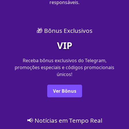
responsáveis.
🎁 Bônus Exclusivos
VIP
Receba bônus exclusivos do Telegram,
promoções especiais e códigos promocionais
únicos!
Ver Bônus
📢 Notícias em Tempo Real