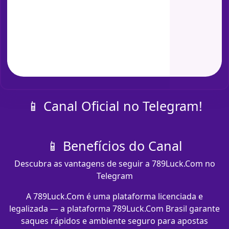
📱 Canal Oficial no Telegram!
📱 Benefícios do Canal
Descubra as vantagens de seguir a 789Luck.Com no
Telegram
A 789Luck.Com é uma plataforma licenciada e
legalizada — a plataforma 789Luck.Com Brasil garante
saques rápidos e ambiente seguro para apostas