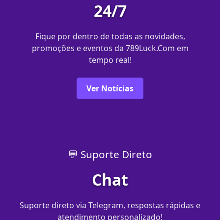
24/7
Fique por dentro de todas as novidades,
promoções e eventos da 789Luck.Com em
tempo real!
Ver Notícias
💬 Suporte Direto
Chat
Suporte direto via Telegram, respostas rápidas e
atendimento personalizado!