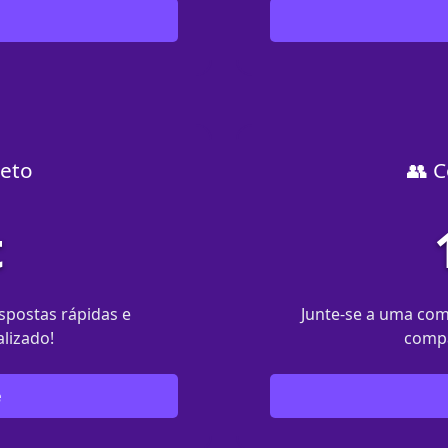
reto
👥 
t
espostas rápidas e
Junte-se a uma com
lizado!
compa
e