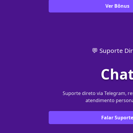
Ver Bônus
💬 Suporte Di
Cha
Suporte direto via Telegram, r
atendimento persona
Falar Suport