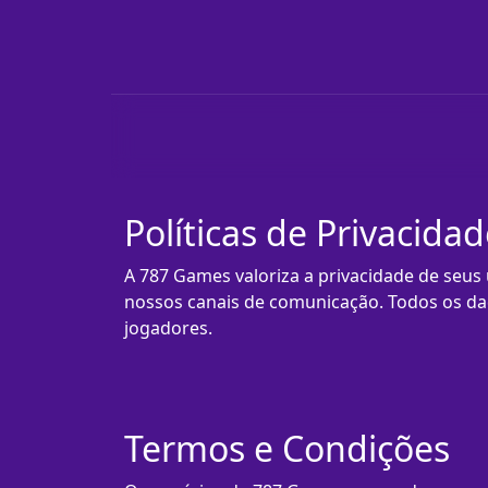
Políticas de Privacida
A 787 Games valoriza a privacidade de seu
nossos canais de comunicação. Todos os dad
jogadores.
Termos e Condições