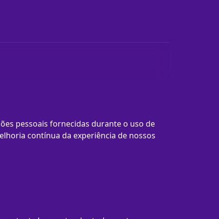
ões pessoais fornecidas durante o uso de
elhoria contínua da experiência de nossos