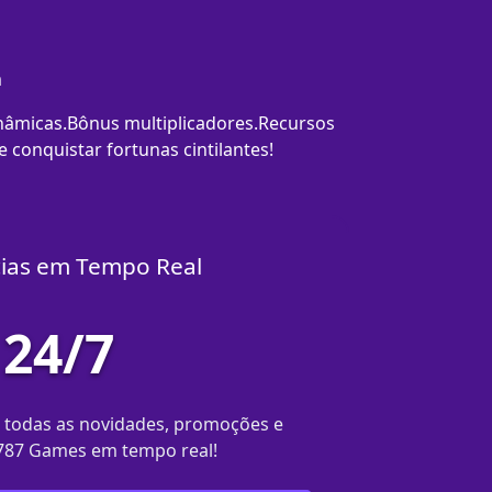
m
inâmicas.Bônus multiplicadores.Recursos
 conquistar fortunas cintilantes!
cias em Tempo Real
24/7
e todas as novidades, promoções e
787 Games em tempo real!