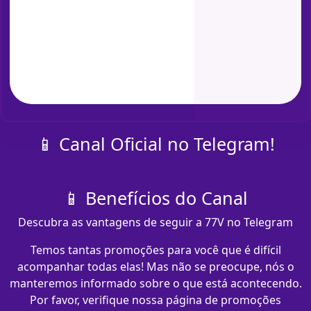
📱 Canal Oficial no Telegram!
📱 Benefícios do Canal
Descubra as vantagens de seguir a 77V no Telegram
Temos tantas promoções para você que é difícil
acompanhar todas elas! Mas não se preocupe, nós o
manteremos informado sobre o que está acontecendo.
Por favor, verifique nossa página de promoções