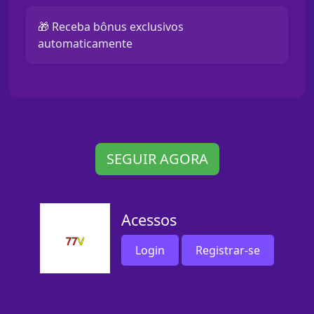
🎁 Receba bônus exclusivos
automaticamente
SEGUIR AGORA
Acessos
Login
Registrar-se