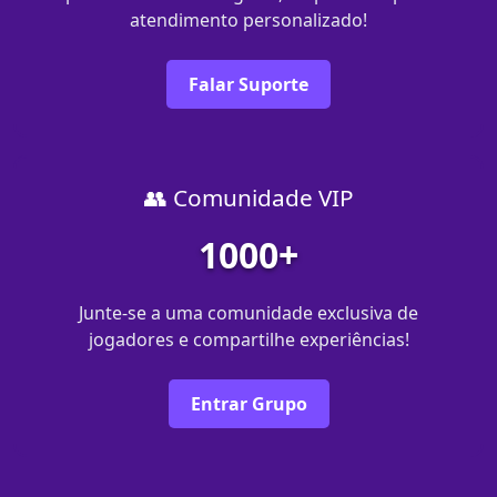
atendimento personalizado!
Falar Suporte
👥 Comunidade VIP
1000+
Junte-se a uma comunidade exclusiva de
jogadores e compartilhe experiências!
Entrar Grupo