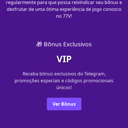
regularmente para que possa reivindicar seu bônus e
desfrutar de uma ótima experiência de jogo conosco
no 77V!
🎁 Bônus Exclusivos
VIP
Receba bônus exclusivos do Telegram,
promoções especiais e códigos promocionais
únicos!
Ver Bônus