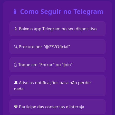
📱 Como Seguir no Telegram
📱 Baixe o app Telegram no seu dispositivo
🔍 Procure por "@77VOficial"
👆 Toque em "Entrar" ou "Join"
🔔 Ative as notificações para não perder
nada
💬 Participe das conversas e interaja