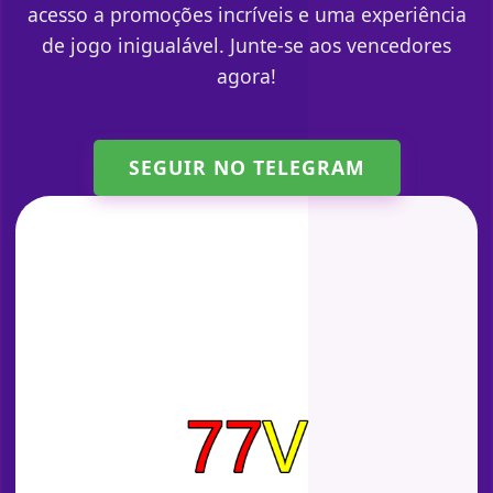
acesso a promoções incríveis e uma experiência
de jogo inigualável. Junte-se aos vencedores
agora!
SEGUIR NO TELEGRAM