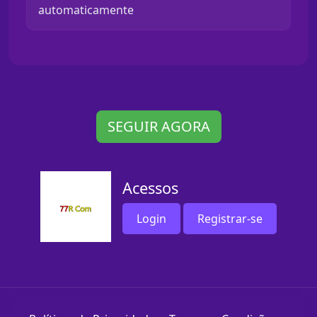
automaticamente
SEGUIR AGORA
Acessos
Login
Registrar-se