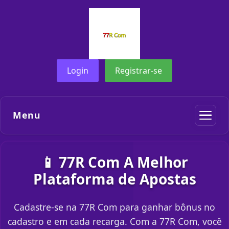
Login
Registrar-se
Menu
📱 77R Com A Melhor
Plataforma de Apostas
Cadastre-se na 77R Com para ganhar bônus no
cadastro e em cada recarga. Com a 77R Com, você