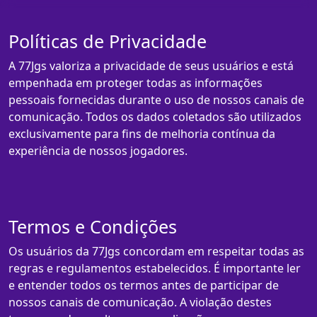
Políticas de Privacidade
A 77Jgs valoriza a privacidade de seus usuários e está
empenhada em proteger todas as informações
pessoais fornecidas durante o uso de nossos canais de
comunicação. Todos os dados coletados são utilizados
exclusivamente para fins de melhoria contínua da
experiência de nossos jogadores.
Termos e Condições
Os usuários da 77Jgs concordam em respeitar todas as
regras e regulamentos estabelecidos. É importante ler
e entender todos os termos antes de participar de
nossos canais de comunicação. A violação destes