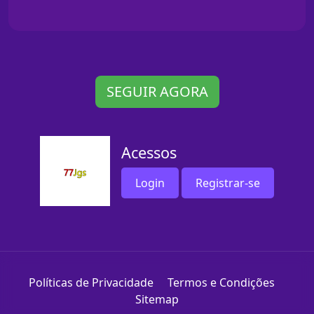
SEGUIR AGORA
Acessos
Login
Registrar-se
Políticas de Privacidade
Termos e Condições
Sitemap