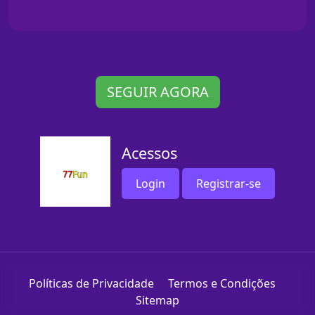
SEGUIR AGORA
Acessos
Login
Registrar-se
Políticas de Privacidade
Termos e Condições
Sitemap