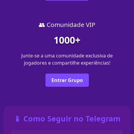
👥 Comunidade VIP
1000+
Junte-se a uma comunidade exclusiva de
jogadores e compartilhe experiências!
Entrar Grupo
📱 Como Seguir no Telegram