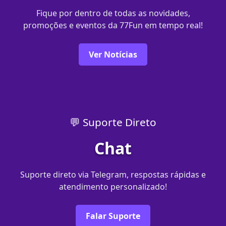
Fique por dentro de todas as novidades,
promoções e eventos da 77Fun em tempo real!
Ver Notícias
💬 Suporte Direto
Chat
Suporte direto via Telegram, respostas rápidas e
atendimento personalizado!
Falar Suporte