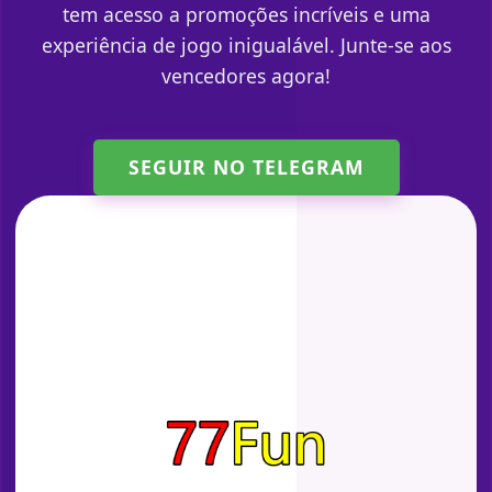
tem acesso a promoções incríveis e uma
experiência de jogo inigualável. Junte-se aos
vencedores agora!
SEGUIR NO TELEGRAM