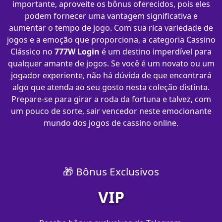
importante, aproveite os bônus oferecidos, pois eles
podem fornecer uma vantagem significativa e
aumentar o tempo de jogo. Com sua rica variedade de
jogos e a emoção que proporciona, a categoria Cassino
Clássico no
777W Login
é um destino imperdível para
qualquer amante de jogos. Se você é um novato ou um
jogador experiente, não há dúvida de que encontrará
algo que atenda ao seu gosto nesta coleção distinta.
Prepare-se para girar a roda da fortuna e talvez, com
um pouco de sorte, sair vencedor neste emocionante
mundo dos jogos de cassino online.
🎁 Bônus Exclusivos
VIP