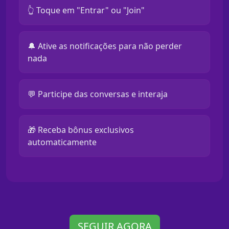
👆 Toque em "Entrar" ou "Join"
🔔 Ative as notificações para não perder
nada
💬 Participe das conversas e interaja
🎁 Receba bônus exclusivos
automaticamente
SEGUIR AGORA