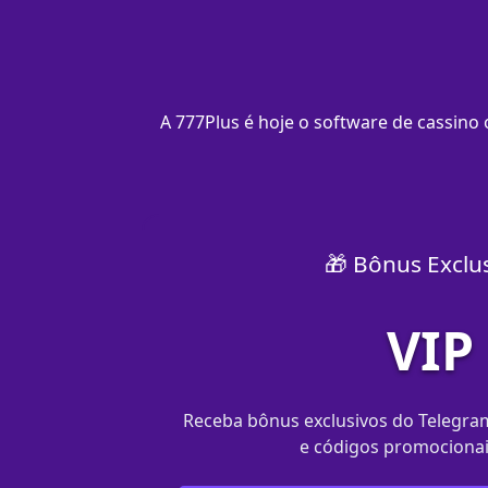
A 777Plus é hoje o software de cassino
🎁 Bônus Exclu
VIP
Receba bônus exclusivos do Telegra
e códigos promocionai