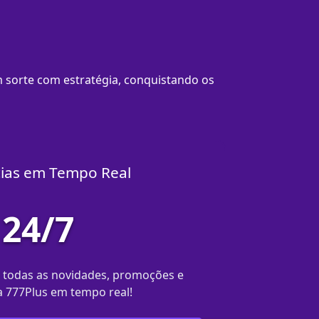
m sorte com estratégia, conquistando os
cias em Tempo Real
24/7
e todas as novidades, promoções e
a 777Plus em tempo real!