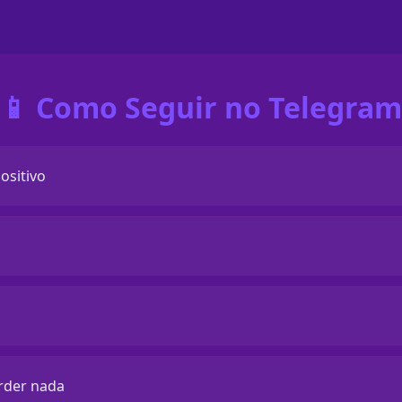
📱 Como Seguir no Telegram
ositivo
erder nada