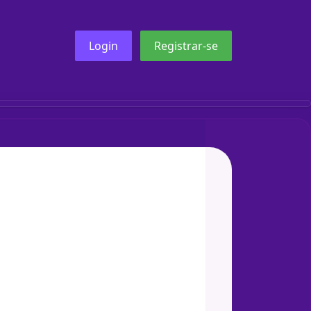
Login
Registrar-se