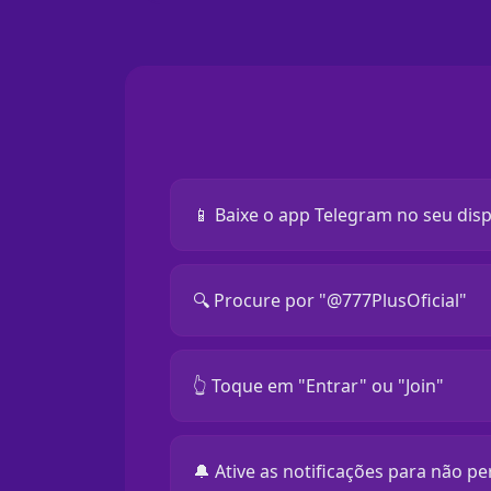
📱 Baixe o app Telegram no seu disp
🔍 Procure por "@777PlusOficial"
👆 Toque em "Entrar" ou "Join"
🔔 Ative as notificações para não p