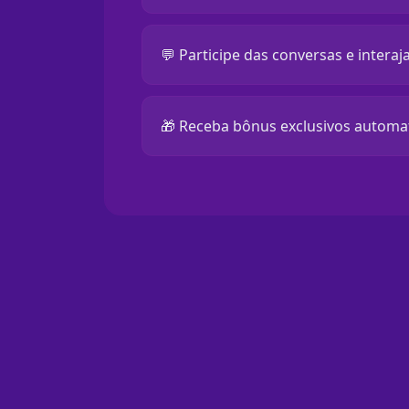
💬 Participe das conversas e interaj
🎁 Receba bônus exclusivos autom