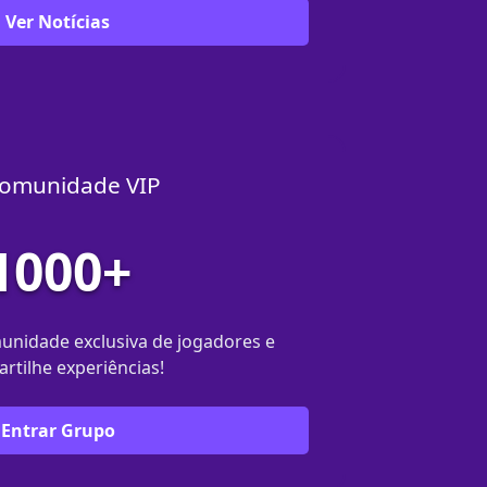
Ver Notícias
Comunidade VIP
1000+
unidade exclusiva de jogadores e
rtilhe experiências!
Entrar Grupo