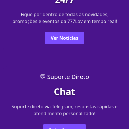
Fique por dentro de todas as novidades,
promoções e eventos da 777Lov em tempo real!
Ver Notícias
💬 Suporte Direto
Chat
Suporte direto via Telegram, respostas rápidas e
atendimento personalizado!