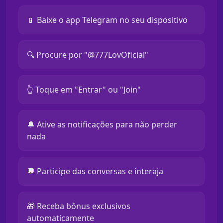
📱 Baixe o app Telegram no seu dispositivo
🔍 Procure por "@777LovOficial"
👆 Toque em "Entrar" ou "Join"
🔔 Ative as notificações para não perder
nada
💬 Participe das conversas e interaja
🎁 Receba bônus exclusivos
automaticamente