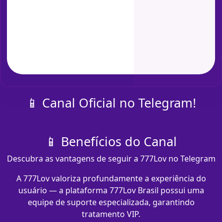
📱 Canal Oficial no Telegram!
📱 Benefícios do Canal
Descubra as vantagens de seguir a 777Lov no Telegram
A 777Lov valoriza profundamente a experiência do
usuário — a plataforma 777Lov Brasil possui uma
equipe de suporte especializada, garantindo
tratamento VIP.