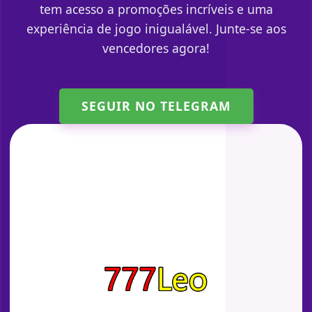
tem acesso a promoções incríveis e uma
experiência de jogo inigualável. Junte-se aos
vencedores agora!
SEGUIR NO TELEGRAM