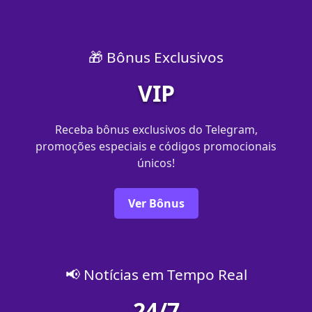
🎁 Bônus Exclusivos
VIP
Receba bônus exclusivos do Telegram,
promoções especiais e códigos promocionais
únicos!
Ver Bônus
📢 Notícias em Tempo Real
24/7