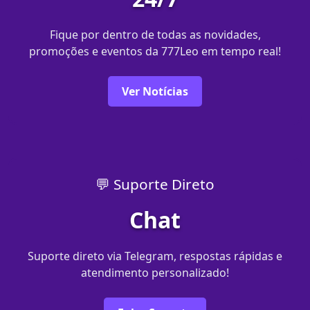
Fique por dentro de todas as novidades,
promoções e eventos da 777Leo em tempo real!
Ver Notícias
💬 Suporte Direto
Chat
Suporte direto via Telegram, respostas rápidas e
atendimento personalizado!