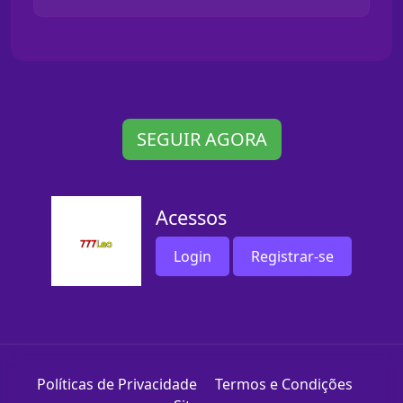
SEGUIR AGORA
Acessos
Login
Registrar-se
Políticas de Privacidade
Termos e Condições