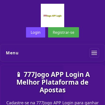
Login
Registrar-se
Menu
📱 777Jogo APP Login A
Melhor Plataforma de
Apostas
Cadastre-se na 777Jogo APP Login para ganhar