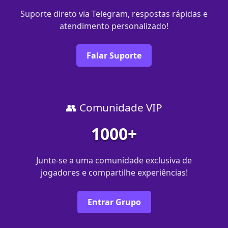
Suporte direto via Telegram, respostas rápidas e
atendimento personalizado!
Falar Suporte
👥 Comunidade VIP
1000+
Junte-se a uma comunidade exclusiva de
jogadores e compartilhe experiências!
Entrar Grupo