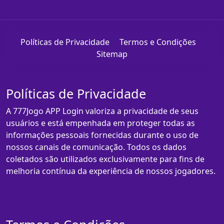
Políticas de Privacidade
Termos e Condições
Sitemap
Políticas de Privacidade
A 777Jogo APP Login valoriza a privacidade de seus
usuários e está empenhada em proteger todas as
informações pessoais fornecidas durante o uso de
nossos canais de comunicação. Todos os dados
coletados são utilizados exclusivamente para fins de
melhoria contínua da experiência de nossos jogadores.