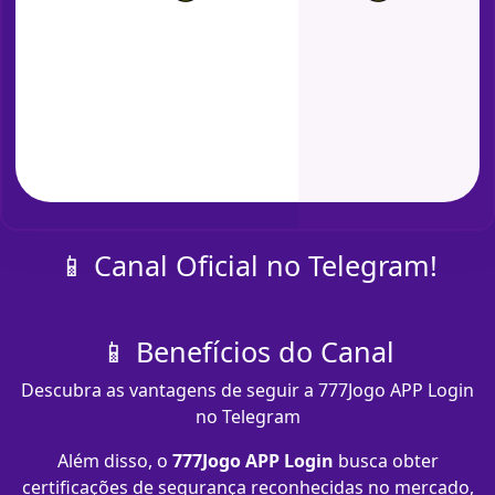
📱 Canal Oficial no Telegram!
📱 Benefícios do Canal
Descubra as vantagens de seguir a 777Jogo APP Login
no Telegram
Além disso, o
777Jogo APP Login
busca obter
certificações de segurança reconhecidas no mercado,