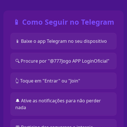
📱 Como Seguir no Telegram
📱 Baixe o app Telegram no seu dispositivo
🔍 Procure por "@777Jogo APP LoginOficial"
👆 Toque em "Entrar" ou "Join"
🔔 Ative as notificações para não perder
nada