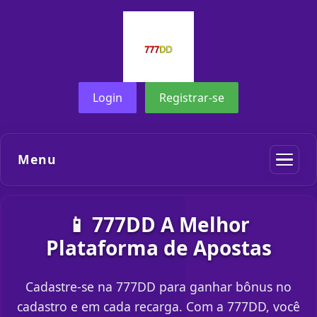
Login
Registrar-se
Menu
📱 777DD A Melhor
Plataforma de Apostas
Cadastre-se na 777DD para ganhar bônus no
cadastro e em cada recarga. Com a 777DD, você