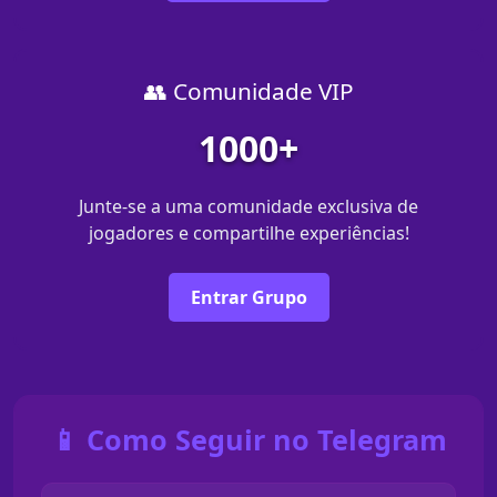
👥 Comunidade VIP
1000+
Junte-se a uma comunidade exclusiva de
jogadores e compartilhe experiências!
Entrar Grupo
📱 Como Seguir no Telegram