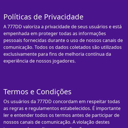
Políticas de Privacidade
A 777DD valoriza a privacidade de seus usuários e está
empenhada em proteger todas as informações
pessoais fornecidas durante o uso de nossos canais de
comunicação. Todos os dados coletados são utilizados
exclusivamente para fins de melhoria contínua da
experiência de nossos jogadores.
Termos e Condições
Os usuários da 777DD concordam em respeitar todas
as regras e regulamentos estabelecidos. É importante
ler e entender todos os termos antes de participar de
nossos canais de comunicação. A violação destes