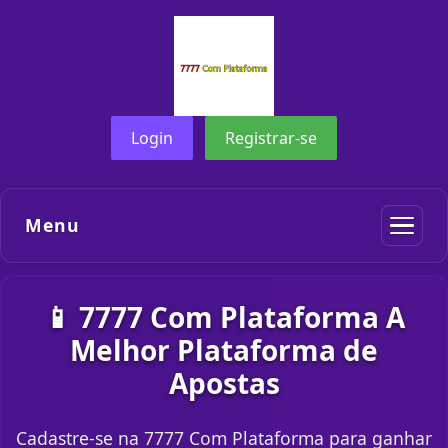
Login
Registrar-se
Menu
📱 7777 Com Plataforma A
Melhor Plataforma de
Apostas
Cadastre-se na 7777 Com Plataforma para ganhar