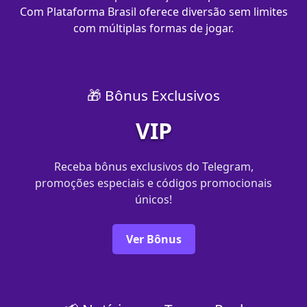
Com Plataforma Brasil oferece diversão sem limites
com múltiplas formas de jogar.
🎁 Bônus Exclusivos
VIP
Receba bônus exclusivos do Telegram,
promoções especiais e códigos promocionais
únicos!
Ver Bônus