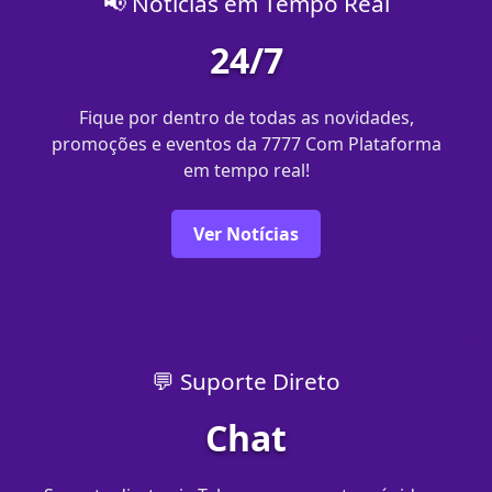
📢 Notícias em Tempo Real
24/7
Fique por dentro de todas as novidades,
promoções e eventos da 7777 Com Plataforma
em tempo real!
Ver Notícias
💬 Suporte Direto
Chat