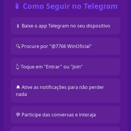
📱 Como Seguir no Telegram
📱 Baixe o app Telegram no seu dispositivo
🔍 Procure por "@7766 WinOficial"
👆 Toque em "Entrar" ou "Join"
🔔 Ative as notificações para não perder
nada
💬 Participe das conversas e interaja