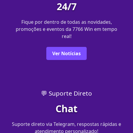
24/7
Fique por dentro de todas as novidades,
promoções e eventos da 7766 Win em tempo
real!
Ver Notícias
💬 Suporte Direto
Chat
Suporte direto via Telegram, respostas rápidas e
atendimento personalizado!