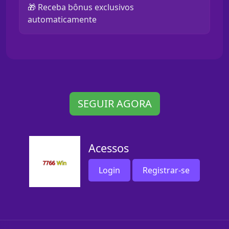
🎁 Receba bônus exclusivos
automaticamente
SEGUIR AGORA
Acessos
Login
Registrar-se