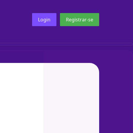
Login
Registrar-se