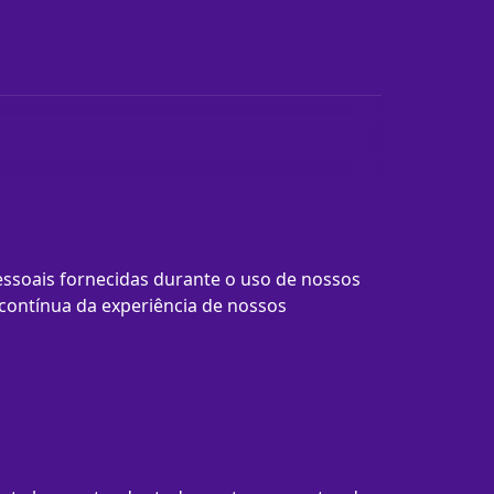
essoais fornecidas durante o uso de nossos
 contínua da experiência de nossos