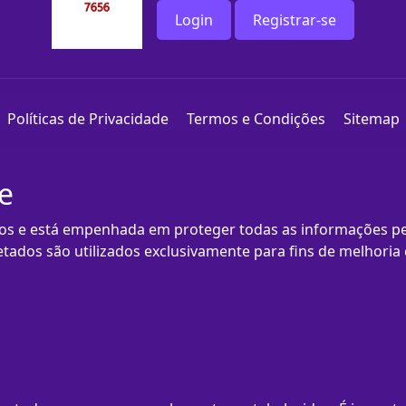
Login
Registrar-se
Políticas de Privacidade
Termos e Condições
Sitemap
de
rios e está empenhada em proteger todas as informações p
tados são utilizados exclusivamente para fins de melhoria