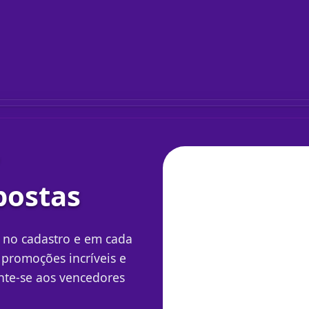
postas
 no cadastro e em cada
 promoções incríveis e
unte-se aos vencedores