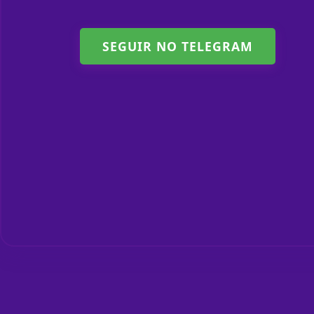
SEGUIR NO TELEGRAM