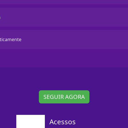
a
aticamente
SEGUIR AGORA
Acessos