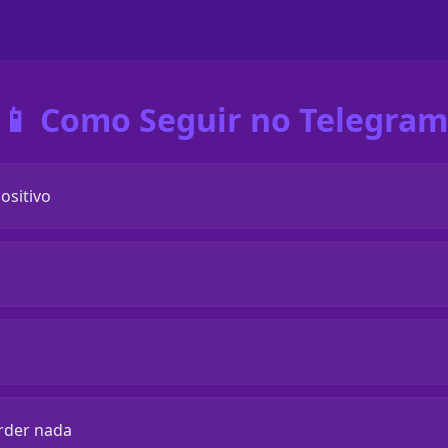
📱 Como Seguir no Telegram
ositivo
erder nada