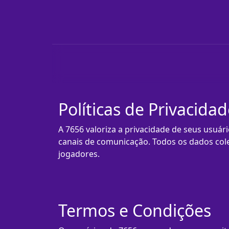
Políticas de Privacida
A 7656 valoriza a privacidade de seus usuá
canais de comunicação. Todos os dados cole
jogadores.
Termos e Condições