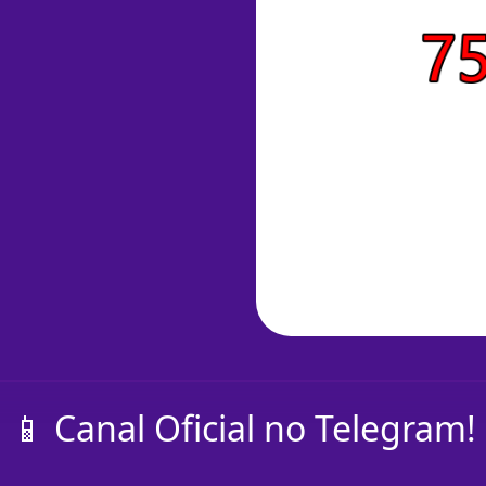
📱 Canal Oficial no Telegram!