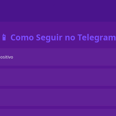
📱 Como Seguir no Telegram
ositivo