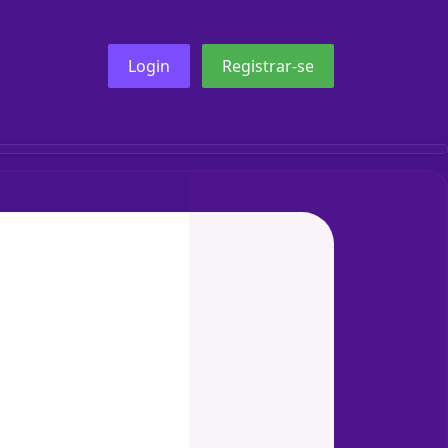
Login
Registrar-se