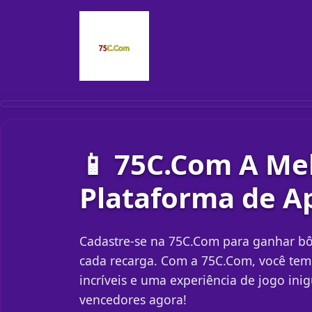
📱 75C.Com A Me
Plataforma de A
Cadastre-se na 75C.Com para ganhar b
cada recarga. Com a 75C.Com, você te
incríveis e uma experiência de jogo inig
vencedores agora!