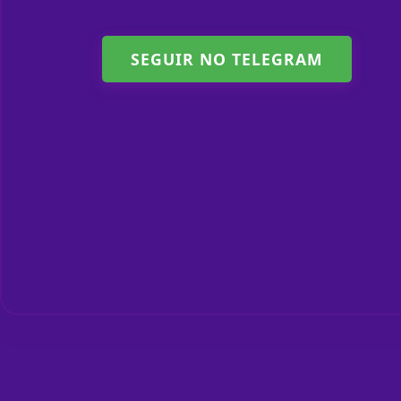
SEGUIR NO TELEGRAM