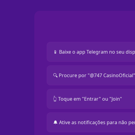
📱 Baixe o app Telegram no seu disp
🔍 Procure por "@747 CasinoOficial
👆 Toque em "Entrar" ou "Join"
🔔 Ative as notificações para não p