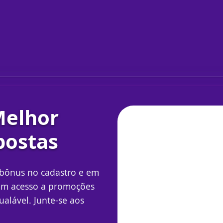
Melhor
postas
 bônus no cadastro e em
tem acesso a promoções
ualável. Junte-se aos