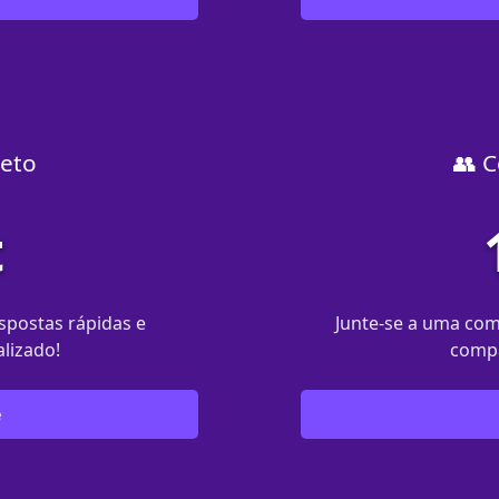
reto
👥 
t
espostas rápidas e
Junte-se a uma com
lizado!
compa
e