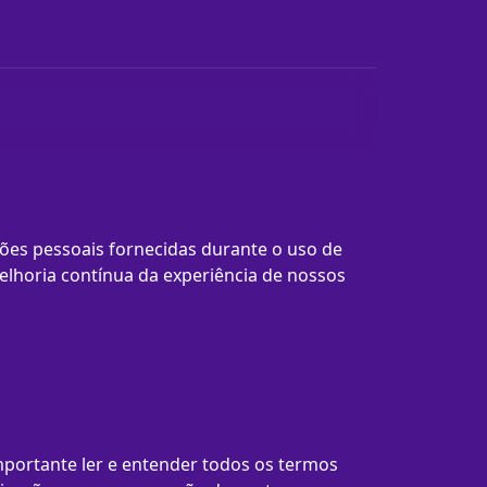
ões pessoais fornecidas durante o uso de
elhoria contínua da experiência de nossos
mportante ler e entender todos os termos