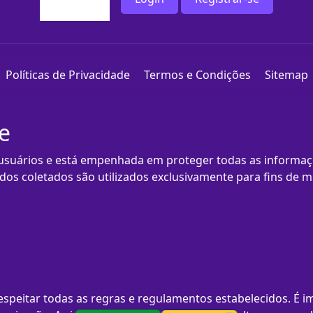
Políticas de Privacidade
Termos e Condições
Sitemap
de
s usuários e está empenhada em proteger todas as informaç
os coletados são utilizados exclusivamente para fins de m
peitar todas as regras e regulamentos estabelecidos. É i