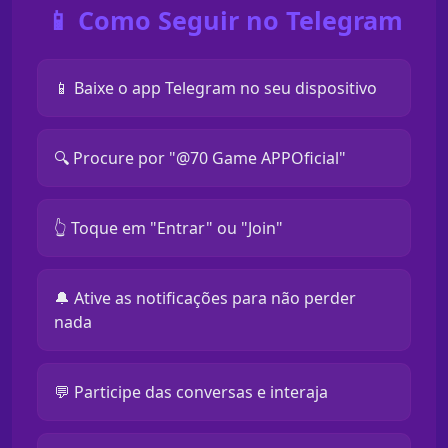
📱 Como Seguir no Telegram
📱 Baixe o app Telegram no seu dispositivo
🔍 Procure por "@70 Game APPOficial"
👆 Toque em "Entrar" ou "Join"
🔔 Ative as notificações para não perder
nada
💬 Participe das conversas e interaja