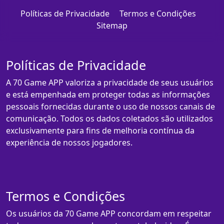
Políticas de Privacidade
Termos e Condições
Sitemap
Políticas de Privacidade
A 70 Game APP valoriza a privacidade de seus usuários
e está empenhada em proteger todas as informações
pessoais fornecidas durante o uso de nossos canais de
comunicação. Todos os dados coletados são utilizados
exclusivamente para fins de melhoria contínua da
experiência de nossos jogadores.
Termos e Condições
Os usuários da 70 Game APP concordam em respeitar