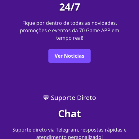
24/7
Fique por dentro de todas as novidades,
promoções e eventos da 70 Game APP em
tempo real!
Ver Notícias
💬 Suporte Direto
Chat
Suporte direto via Telegram, respostas rápidas e
atendimento personalizado!