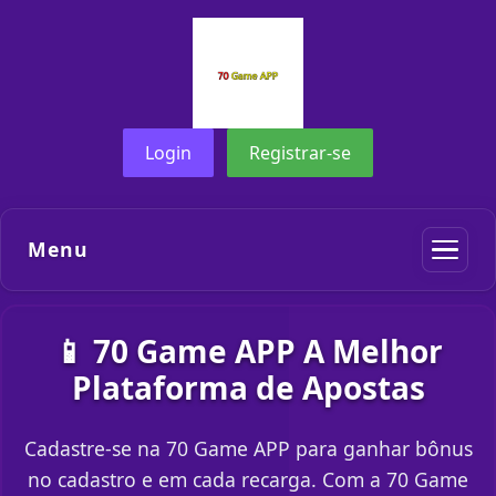
Login
Registrar-se
Menu
📱 70 Game APP A Melhor
Plataforma de Apostas
Cadastre-se na 70 Game APP para ganhar bônus
no cadastro e em cada recarga. Com a 70 Game