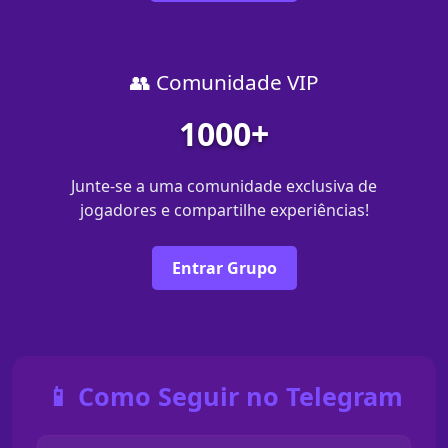
👥 Comunidade VIP
1000+
Junte-se a uma comunidade exclusiva de
jogadores e compartilhe experiências!
Entrar Grupo
📱 Como Seguir no Telegram