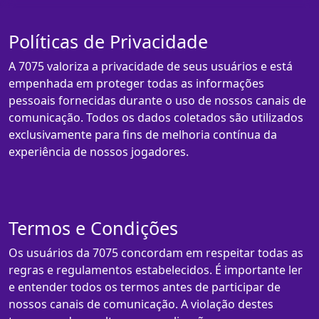
Políticas de Privacidade
A 7075 valoriza a privacidade de seus usuários e está
empenhada em proteger todas as informações
pessoais fornecidas durante o uso de nossos canais de
comunicação. Todos os dados coletados são utilizados
exclusivamente para fins de melhoria contínua da
experiência de nossos jogadores.
Termos e Condições
Os usuários da 7075 concordam em respeitar todas as
regras e regulamentos estabelecidos. É importante ler
e entender todos os termos antes de participar de
nossos canais de comunicação. A violação destes