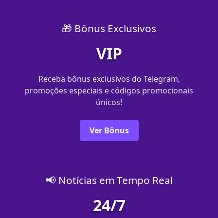
🎁 Bônus Exclusivos
VIP
Receba bônus exclusivos do Telegram,
promoções especiais e códigos promocionais
únicos!
Ver Bônus
📢 Notícias em Tempo Real
24/7