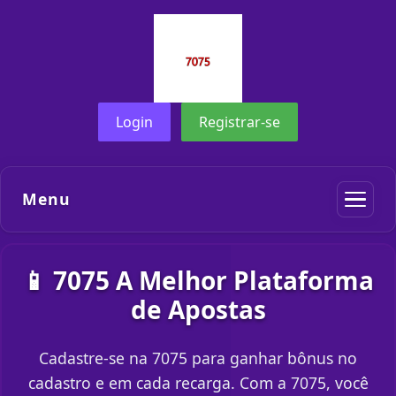
Login
Registrar-se
Menu
📱 7075 A Melhor Plataforma
de Apostas
Cadastre-se na 7075 para ganhar bônus no
cadastro e em cada recarga. Com a 7075, você