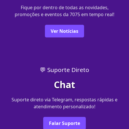
Fique por dentro de todas as novidades,
promoções e eventos da 7075 em tempo real!
Ver Notícias
💬 Suporte Direto
Chat
Suporte direto via Telegram, respostas rápidas e
atendimento personalizado!
Falar Suporte