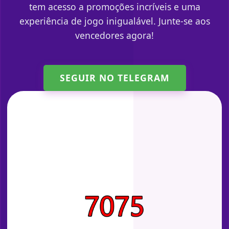
tem acesso a promoções incríveis e uma
experiência de jogo inigualável. Junte-se aos
vencedores agora!
SEGUIR NO TELEGRAM