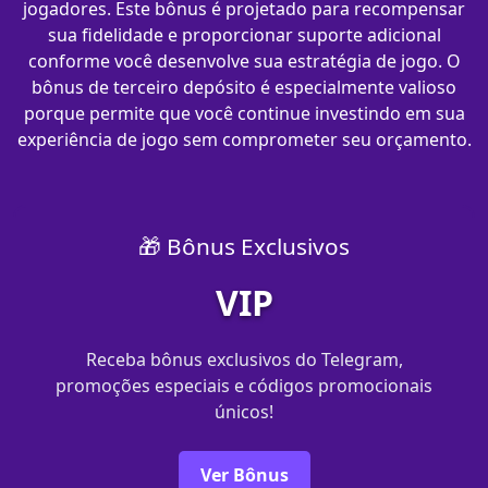
jogadores. Este bônus é projetado para recompensar
sua fidelidade e proporcionar suporte adicional
conforme você desenvolve sua estratégia de jogo. O
bônus de terceiro depósito é especialmente valioso
porque permite que você continue investindo em sua
experiência de jogo sem comprometer seu orçamento.
🎁 Bônus Exclusivos
VIP
Receba bônus exclusivos do Telegram,
promoções especiais e códigos promocionais
únicos!
Ver Bônus