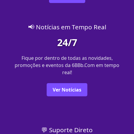
📢 Notícias em Tempo Real
24/7
Fique por dentro de todas as novidades,
promoções e eventos da 6BBb.Com em tempo
real!
Ver Notícias
💬 Suporte Direto