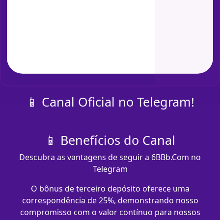
📱 Canal Oficial no Telegram!
📱 Benefícios do Canal
Descubra as vantagens de seguir a 6BBb.Com no
Telegram
O bônus de terceiro depósito oferece uma
correspondência de 25%, demonstrando nosso
compromisso com o valor contínuo para nossos