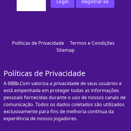
Login
Registrar-se
Políticas de Privacidade
Termos e Condições
Sitemap
Políticas de Privacidade
A 6BBb.Com valoriza a privacidade de seus usuários e
está empenhada em proteger todas as informações
pessoais fornecidas durante o uso de nossos canais de
comunicação. Todos os dados coletados são utilizados
exclusivamente para fins de melhoria contínua da
experiência de nossos jogadores.