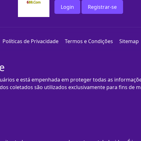
Login
Registrar-se
Políticas de Privacidade
Termos e Condições
Sitemap
de
usuários e está empenhada em proteger todas as informaçõe
os coletados são utilizados exclusivamente para fins de m