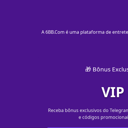
A 6BB.Com é uma plataforma de entreten
🎁 Bônus Exclu
VIP
Receba bônus exclusivos do Telegra
e códigos promocionai