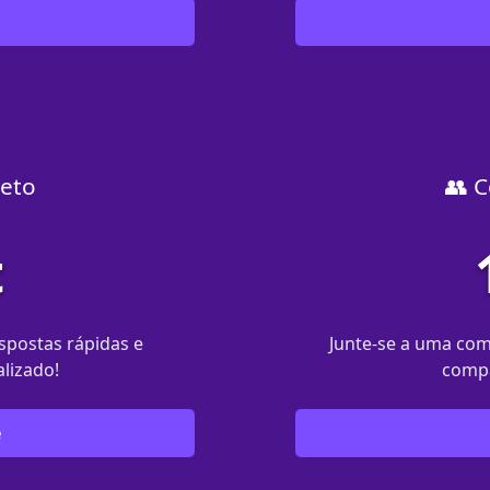
reto
👥 
t
espostas rápidas e
Junte-se a uma com
lizado!
compa
e