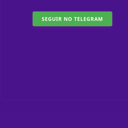
SEGUIR NO TELEGRAM