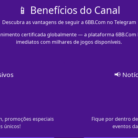
📱 Benefícios do Canal
Descubra as vantagens de seguir a 6BB.Com no Telegram
imento certificada globalmente — a plataforma 6BB.Com Br
imediatos com milhares de jogos disponíveis.
sivos
📢 Notí
m, promoções especiais
Fique por dentro d
s únicos!
eventos da