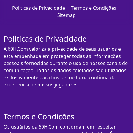
Políticas de Privacidade
Termos e Condições
Sitemap
Políticas de Privacidade
A 69H.Com valoriza a privacidade de seus usuários e
está empenhada em proteger todas as informações
pessoais fornecidas durante o uso de nossos canais de
comunicação. Todos os dados coletados são utilizados
exclusivamente para fins de melhoria contínua da
experiência de nossos jogadores.
Termos e Condições
Os usuários da 69H.Com concordam em respeitar