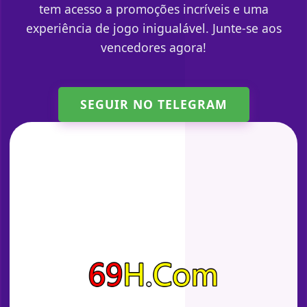
tem acesso a promoções incríveis e uma
experiência de jogo inigualável. Junte-se aos
vencedores agora!
SEGUIR NO TELEGRAM