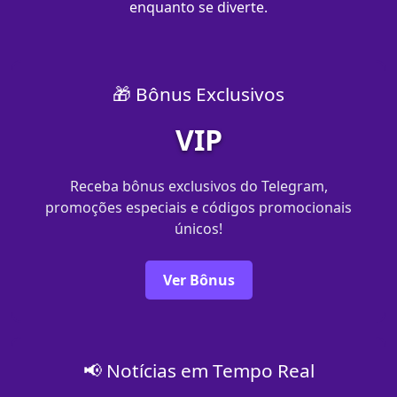
enquanto se diverte.
🎁 Bônus Exclusivos
VIP
Receba bônus exclusivos do Telegram,
promoções especiais e códigos promocionais
únicos!
Ver Bônus
📢 Notícias em Tempo Real