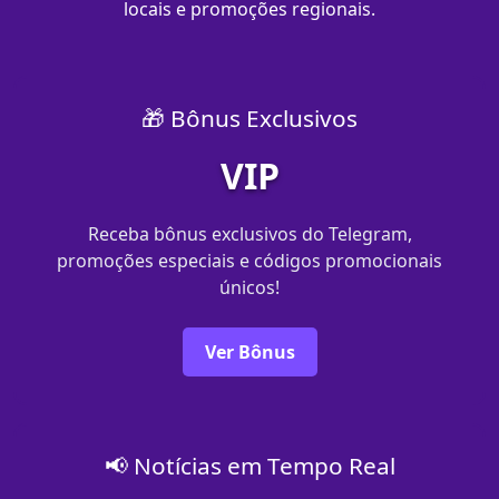
locais e promoções regionais.
🎁 Bônus Exclusivos
VIP
Receba bônus exclusivos do Telegram,
promoções especiais e códigos promocionais
únicos!
Ver Bônus
📢 Notícias em Tempo Real