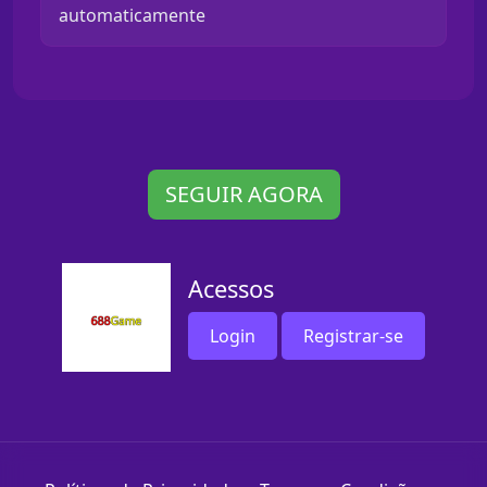
automaticamente
SEGUIR AGORA
Acessos
Login
Registrar-se