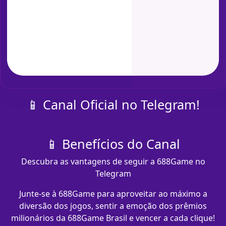
📱 Canal Oficial no Telegram!
📱 Benefícios do Canal
Descubra as vantagens de seguir a 688Game no
Telegram
Junte-se à 688Game para aproveitar ao máximo a
diversão dos jogos, sentir a emoção dos prêmios
milionários da 688Game Brasil e vencer a cada clique!