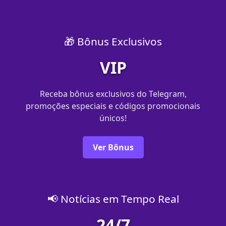
🎁 Bônus Exclusivos
VIP
Receba bônus exclusivos do Telegram,
promoções especiais e códigos promocionais
únicos!
Ver Bônus
📢 Notícias em Tempo Real
24/7