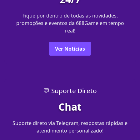
Fique por dentro de todas as novidades,
promoções e eventos da 688Game em tempo
real!
Ver Notícias
💬 Suporte Direto
Chat
Suporte direto via Telegram, respostas rápidas e
atendimento personalizado!