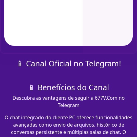
📱 Canal Oficial no Telegram!
📱 Benefícios do Canal
Descubra as vantagens de seguir a 677V.Com no
Telegram
O chat integrado do cliente PC oferece funcionalidades
avançadas como envio de arquivos, histórico de
conversas persistente e múltiplas salas de chat. O