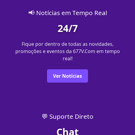
📢 Notícias em Tempo Real
24/7
Fique por dentro de todas as novidades,
promoções e eventos da 677V.Com em tempo
real!
Ver Notícias
💬 Suporte Direto
Chat