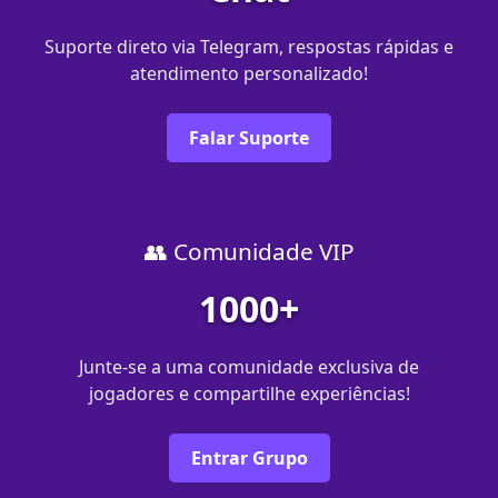
Suporte direto via Telegram, respostas rápidas e
atendimento personalizado!
Falar Suporte
👥 Comunidade VIP
1000+
Junte-se a uma comunidade exclusiva de
jogadores e compartilhe experiências!
Entrar Grupo