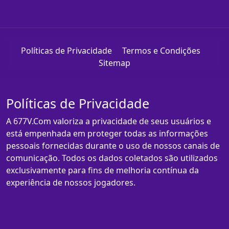
Políticas de Privacidade
Termos e Condições
Sitemap
Políticas de Privacidade
A 677V.Com valoriza a privacidade de seus usuários e
está empenhada em proteger todas as informações
pessoais fornecidas durante o uso de nossos canais de
comunicação. Todos os dados coletados são utilizados
exclusivamente para fins de melhoria contínua da
experiência de nossos jogadores.