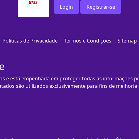
Login
Registrar-se
Políticas de Privacidade
Termos e Condições
Sitemap
de
rios e está empenhada em proteger todas as informações p
tados são utilizados exclusivamente para fins de melhoria