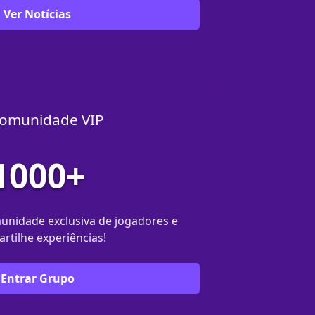
Ver Notícias
Comunidade VIP
1000+
unidade exclusiva de jogadores e
rtilhe experiências!
Entrar Grupo