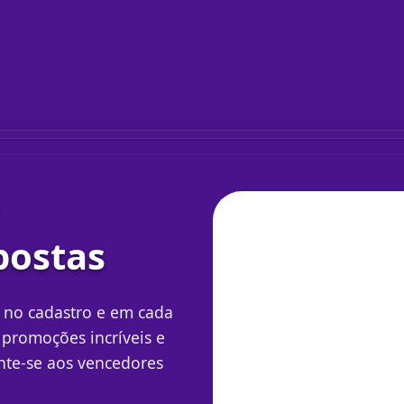
postas
 no cadastro e em cada
 promoções incríveis e
unte-se aos vencedores