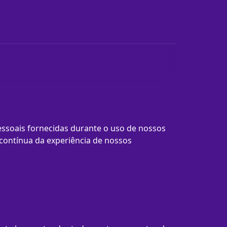
essoais fornecidas durante o uso de nossos
 contínua da experiência de nossos