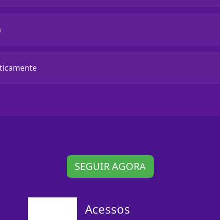
a
aticamente
SEGUIR AGORA
Acessos