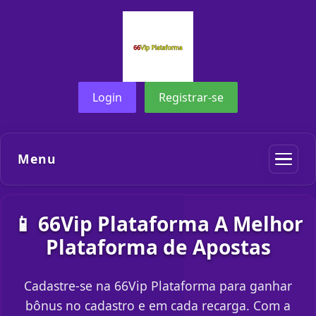
Login
Registrar-se
Menu
📱 66Vip Plataforma A Melhor
Plataforma de Apostas
Cadastre-se na 66Vip Plataforma para ganhar
bônus no cadastro e em cada recarga. Com a