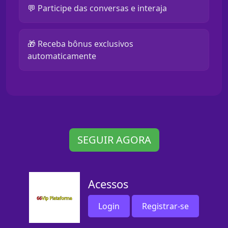
💬 Participe das conversas e interaja
🎁 Receba bônus exclusivos
automaticamente
SEGUIR AGORA
Acessos
Login
Registrar-se