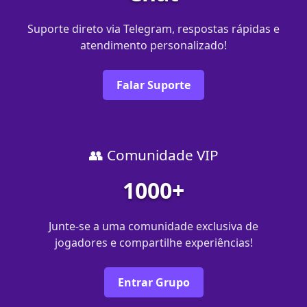
Suporte direto via Telegram, respostas rápidas e
atendimento personalizado!
Falar Suporte
👥 Comunidade VIP
1000+
Junte-se a uma comunidade exclusiva de
jogadores e compartilhe experiências!
Entrar Grupo