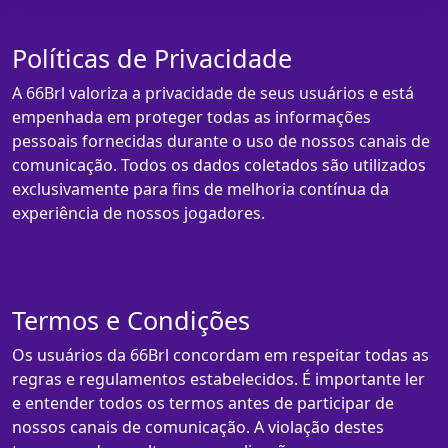
Políticas de Privacidade
A 66Brl valoriza a privacidade de seus usuários e está
empenhada em proteger todas as informações
pessoais fornecidas durante o uso de nossos canais de
comunicação. Todos os dados coletados são utilizados
exclusivamente para fins de melhoria contínua da
experiência de nossos jogadores.
Termos e Condições
Os usuários da 66Brl concordam em respeitar todas as
regras e regulamentos estabelecidos. É importante ler
e entender todos os termos antes de participar de
nossos canais de comunicação. A violação destes