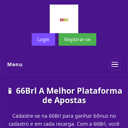
Login
Registrar-se
Menu
📱 66Brl A Melhor Plataforma
de Apostas
Cadastre-se na 66Brl para ganhar bônus no
cadastro e em cada recarga. Com a 66Brl, você