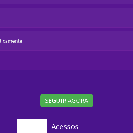
a
aticamente
SEGUIR AGORA
Acessos