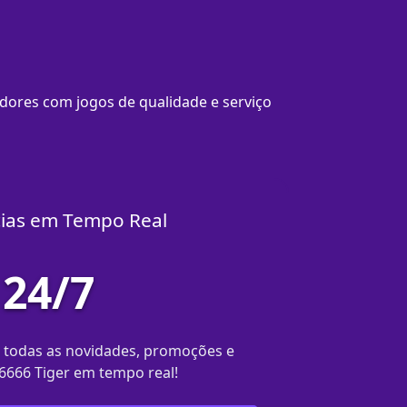
ores com jogos de qualidade e serviço
cias em Tempo Real
24/7
e todas as novidades, promoções e
6666 Tiger em tempo real!