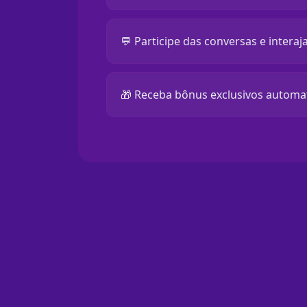
💬 Participe das conversas e interaj
🎁 Receba bônus exclusivos autom