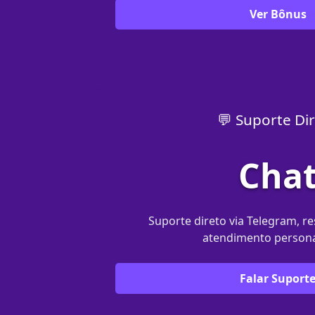
Ver Bônus
💬 Suporte Di
Cha
Suporte direto via Telegram, r
atendimento persona
Falar Suport