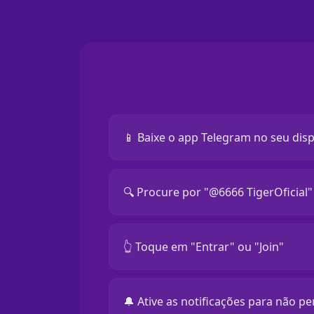
📱 Baixe o app Telegram no seu disp
🔍 Procure por "@6666 TigerOficial"
👆 Toque em "Entrar" ou "Join"
🔔 Ative as notificações para não p