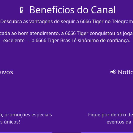
📱 Benefícios do Canal
Descubra as vantagens de seguir a 6666 Tiger no Telegram
da ao bom atendimento, a 6666 Tiger conquistou os jogad
excelente — a 6666 Tiger Brasil é sinônimo de confiança.
sivos
📢 Notí
m, promoções especiais
Fique por dentro d
s únicos!
eventos da 