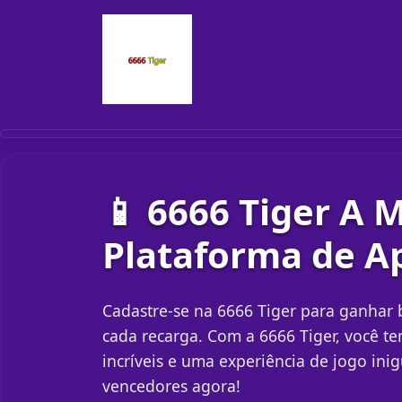
📱 6666 Tiger A 
Plataforma de A
Cadastre-se na 6666 Tiger para ganhar
cada recarga. Com a 6666 Tiger, você t
incríveis e uma experiência de jogo inig
vencedores agora!