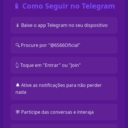
📱 Como Seguir no Telegram
📱 Baixe o app Telegram no seu dispositivo
🔍 Procure por "@6566Oficial"
👆 Toque em "Entrar" ou "Join"
🔔 Ative as notificações para não perder
nada
💬 Participe das conversas e interaja