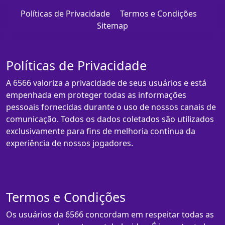
Políticas de Privacidade
Termos e Condições
Sitemap
Políticas de Privacidade
A 6566 valoriza a privacidade de seus usuários e está
empenhada em proteger todas as informações
pessoais fornecidas durante o uso de nossos canais de
comunicação. Todos os dados coletados são utilizados
exclusivamente para fins de melhoria contínua da
experiência de nossos jogadores.
Termos e Condições
Os usuários da 6566 concordam em respeitar todas as