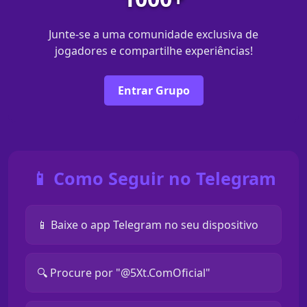
Junte-se a uma comunidade exclusiva de
jogadores e compartilhe experiências!
Entrar Grupo
📱 Como Seguir no Telegram
📱 Baixe o app Telegram no seu dispositivo
🔍 Procure por "@5Xt.ComOficial"