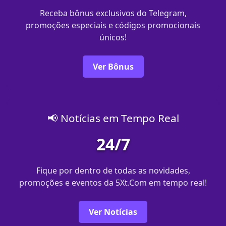
Receba bônus exclusivos do Telegram,
promoções especiais e códigos promocionais
únicos!
Ver Bônus
📢 Notícias em Tempo Real
24/7
Fique por dentro de todas as novidades,
promoções e eventos da 5Xt.Com em tempo real!
Ver Notícias