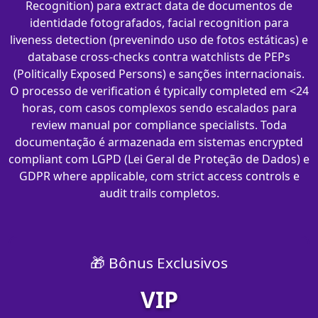
Recognition) para extract data de documentos de
identidade fotografados, facial recognition para
liveness detection (prevenindo uso de fotos estáticas) e
database cross-checks contra watchlists de PEPs
(Politically Exposed Persons) e sanções internacionais.
O processo de verification é typically completed em <24
horas, com casos complexos sendo escalados para
review manual por compliance specialists. Toda
documentação é armazenada em sistemas encrypted
compliant com LGPD (Lei Geral de Proteção de Dados) e
GDPR where applicable, com strict access controls e
audit trails completos.
🎁 Bônus Exclusivos
VIP