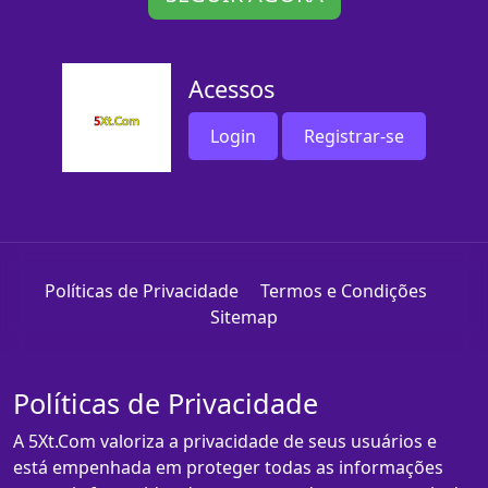
Acessos
Login
Registrar-se
Políticas de Privacidade
Termos e Condições
Sitemap
Políticas de Privacidade
A 5Xt.Com valoriza a privacidade de seus usuários e
está empenhada em proteger todas as informações