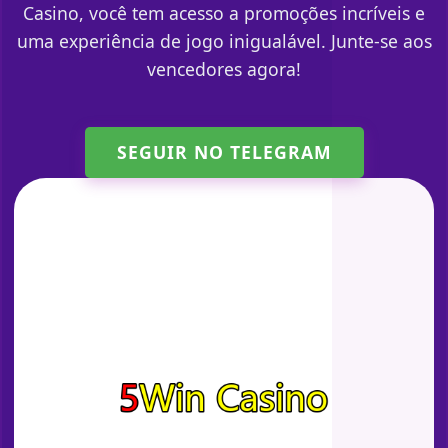
Casino, você tem acesso a promoções incríveis e
uma experiência de jogo inigualável. Junte-se aos
vencedores agora!
SEGUIR NO TELEGRAM