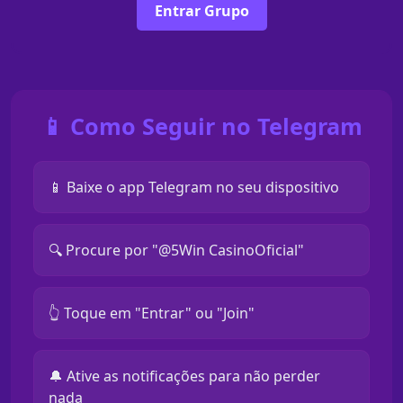
Entrar Grupo
📱 Como Seguir no Telegram
📱 Baixe o app Telegram no seu dispositivo
🔍 Procure por "@5Win CasinoOficial"
👆 Toque em "Entrar" ou "Join"
🔔 Ative as notificações para não perder
nada