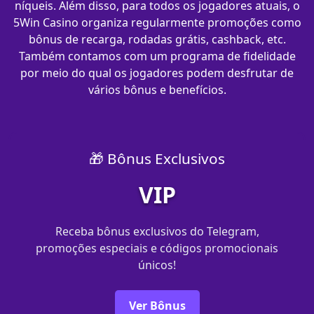
níqueis. Além disso, para todos os jogadores atuais, o
5Win Casino organiza regularmente promoções como
bônus de recarga, rodadas grátis, cashback, etc.
Também contamos com um programa de fidelidade
por meio do qual os jogadores podem desfrutar de
vários bônus e benefícios.
🎁 Bônus Exclusivos
VIP
Receba bônus exclusivos do Telegram,
promoções especiais e códigos promocionais
únicos!
Ver Bônus