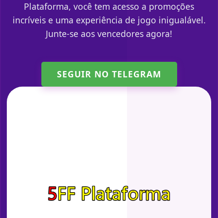
Plataforma, você tem acesso a promoções
incríveis e uma experiência de jogo inigualável.
Junte-se aos vencedores agora!
SEGUIR NO TELEGRAM