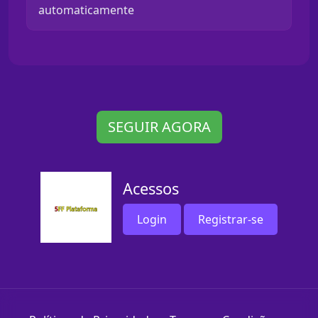
automaticamente
SEGUIR AGORA
Acessos
Login
Registrar-se