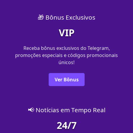
🎁 Bônus Exclusivos
VIP
Receba bônus exclusivos do Telegram,
promoções especiais e códigos promocionais
únicos!
Ver Bônus
📢 Notícias em Tempo Real
24/7