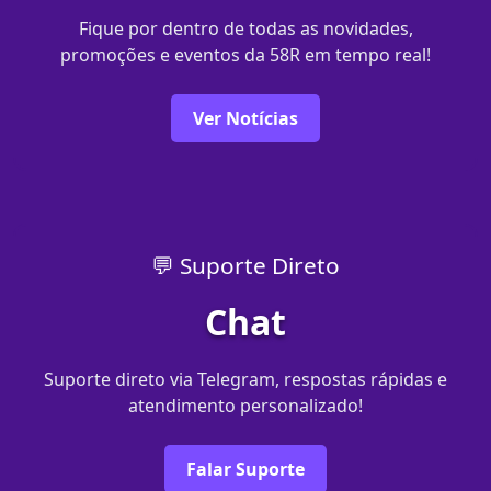
Fique por dentro de todas as novidades,
promoções e eventos da 58R em tempo real!
Ver Notícias
💬 Suporte Direto
Chat
Suporte direto via Telegram, respostas rápidas e
atendimento personalizado!
Falar Suporte