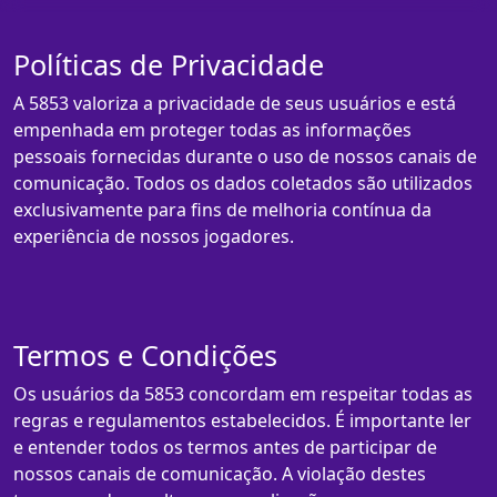
Políticas de Privacidade
A 5853 valoriza a privacidade de seus usuários e está
empenhada em proteger todas as informações
pessoais fornecidas durante o uso de nossos canais de
comunicação. Todos os dados coletados são utilizados
exclusivamente para fins de melhoria contínua da
experiência de nossos jogadores.
Termos e Condições
Os usuários da 5853 concordam em respeitar todas as
regras e regulamentos estabelecidos. É importante ler
e entender todos os termos antes de participar de
nossos canais de comunicação. A violação destes