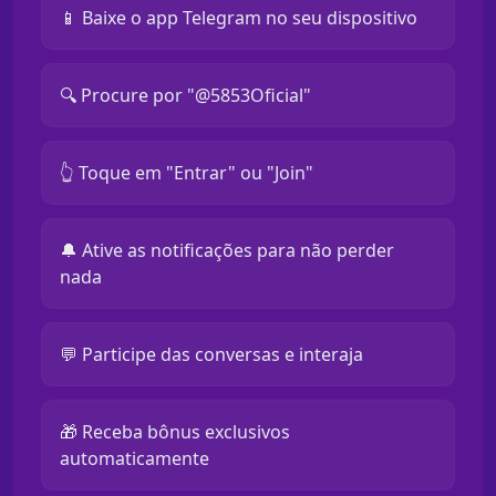
📱 Baixe o app Telegram no seu dispositivo
🔍 Procure por "@5853Oficial"
👆 Toque em "Entrar" ou "Join"
🔔 Ative as notificações para não perder
nada
💬 Participe das conversas e interaja
🎁 Receba bônus exclusivos
automaticamente