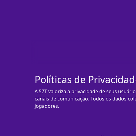
Políticas de Privacida
A 57T valoriza a privacidade de seus usuár
canais de comunicação. Todos os dados cole
jogadores.