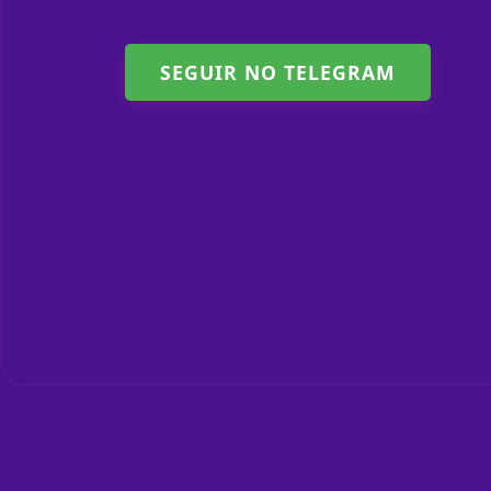
SEGUIR NO TELEGRAM