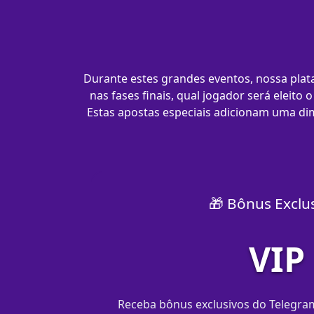
Durante estes grandes eventos, nossa plat
nas fases finais, qual jogador será elei
Estas apostas especiais adicionam uma dim
🎁 Bônus Exclu
VIP
Receba bônus exclusivos do Telegra