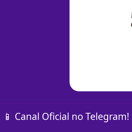
📱 Canal Oficial no Telegram!