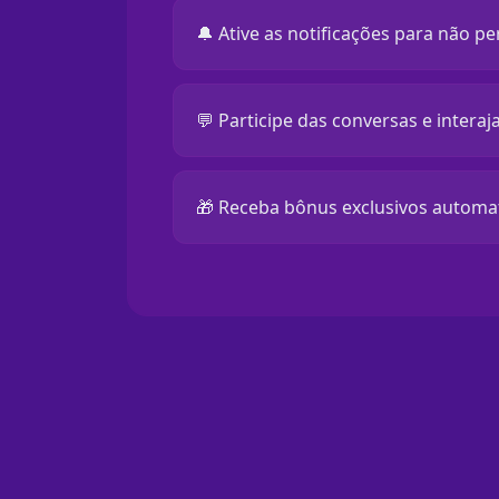
🔔 Ative as notificações para não p
💬 Participe das conversas e interaj
🎁 Receba bônus exclusivos autom