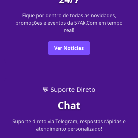
Fique por dentro de todas as novidades,
promoções e eventos da 57Ak.Com em tempo
real!
Ver Notícias
💬 Suporte Direto
Chat
Suporte direto via Telegram, respostas rápidas e
atendimento personalizado!