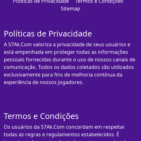
Políticas de Privacidade
Termos e Condições
Sitemap
Políticas de Privacidade
A 57Ak.Com valoriza a privacidade de seus usuários e
está empenhada em proteger todas as informações
pessoais fornecidas durante o uso de nossos canais de
comunicação. Todos os dados coletados são utilizados
exclusivamente para fins de melhoria contínua da
experiência de nossos jogadores.
Termos e Condições
Os usuários da 57Ak.Com concordam em respeitar
todas as regras e regulamentos estabelecidos. É