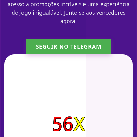
acesso a promoções incríveis e uma experiência
de jogo inigualável. Junte-se aos vencedores
agora!
SEGUIR NO TELEGRAM