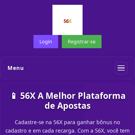
Login
Registrar-se
Menu
📱 56X A Melhor Plataforma
de Apostas
Cadastre-se na 56X para ganhar bônus no
cadastro e em cada recarga. Com a 56X, você tem