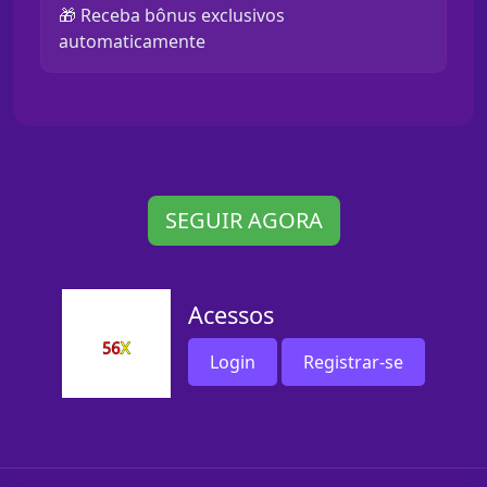
🎁 Receba bônus exclusivos
automaticamente
SEGUIR AGORA
Acessos
Login
Registrar-se