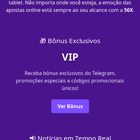
tablet. Não importa onde você esteja, a emoção das
apostas online está sempre ao seu alcance com a
56X
.
🎁 Bônus Exclusivos
VIP
Receba bônus exclusivos do Telegram,
promoções especiais e códigos promocionais
únicos!
Ver Bônus
📢 Notícias em Tempo Real