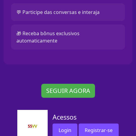
💬 Participe das conversas e interaja
🎁 Receba bônus exclusivos
automaticamente
SEGUIR AGORA
Acessos
Login
Registrar-se