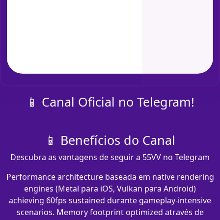
📱 Canal Oficial no Telegram!
📱 Benefícios do Canal
Descubra as vantagens de seguir a 55VV no Telegram
Performance architecture baseada em native rendering
engines (Metal para iOS, Vulkan para Android)
achieving 60fps sustained durante gameplay-intensive
scenarios. Memory footprint optimized através de