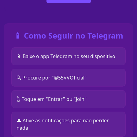
📱 Como Seguir no Telegram
📱 Baixe o app Telegram no seu dispositivo
🔍 Procure por "@55VVOficial"
👆 Toque em "Entrar" ou "Join"
🔔 Ative as notificações para não perder
nada