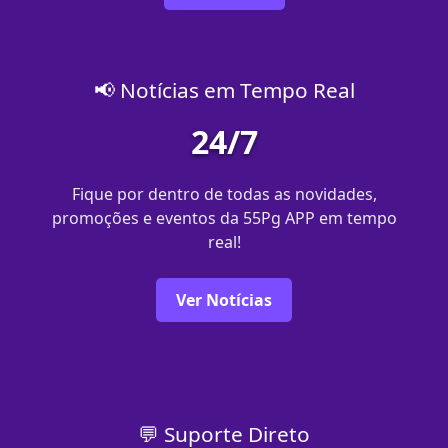
📢 Notícias em Tempo Real
24/7
Fique por dentro de todas as novidades,
promoções e eventos da 55Pg APP em tempo
real!
Ver Notícias
💬 Suporte Direto