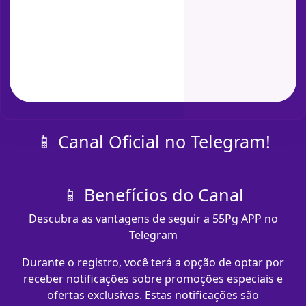
📱 Canal Oficial no Telegram!
📱 Benefícios do Canal
Descubra as vantagens de seguir a 55Pg APP no
Telegram
Durante o registro, você terá a opção de optar por
receber notificações sobre promoções especiais e
ofertas exclusivas. Estas notificações são