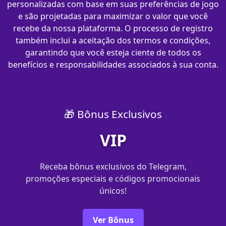
personalizadas com base em suas preferências de jogo
e são projetadas para maximizar o valor que você
recebe da nossa plataforma. O processo de registro
também inclui a aceitação dos termos e condições,
garantindo que você esteja ciente de todos os
benefícios e responsabilidades associados à sua conta.
🎁 Bônus Exclusivos
VIP
Receba bônus exclusivos do Telegram,
promoções especiais e códigos promocionais
únicos!
Ver Bônus