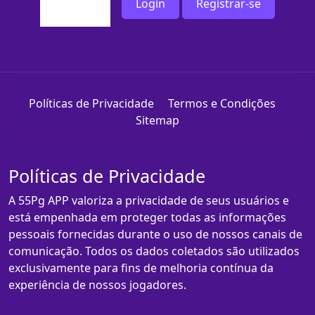
Login
Registrar-se
Políticas de Privacidade
Termos e Condições
Sitemap
Políticas de Privacidade
A 55Pg APP valoriza a privacidade de seus usuários e
está empenhada em proteger todas as informações
pessoais fornecidas durante o uso de nossos canais de
comunicação. Todos os dados coletados são utilizados
exclusivamente para fins de melhoria contínua da
experiência de nossos jogadores.