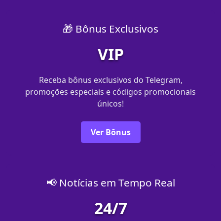
🎁 Bônus Exclusivos
VIP
Receba bônus exclusivos do Telegram,
promoções especiais e códigos promocionais
únicos!
Ver Bônus
📢 Notícias em Tempo Real
24/7