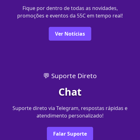
Fique por dentro de todas as novidades,
promoções e eventos da 55C em tempo real!
Ver Notícias
💬 Suporte Direto
Chat
Suporte direto via Telegram, respostas rápidas e
atendimento personalizado!
Falar Suporte