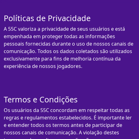
Políticas de Privacidade
A 55C valoriza a privacidade de seus usuários e está
empenhada em proteger todas as informações
pessoais fornecidas durante o uso de nossos canais de
comunicação. Todos os dados coletados são utilizados
exclusivamente para fins de melhoria contínua da
experiência de nossos jogadores.
Termos e Condições
Os usuários da 55C concordam em respeitar todas as
regras e regulamentos estabelecidos. É importante ler
e entender todos os termos antes de participar de
nossos canais de comunicação. A violação destes