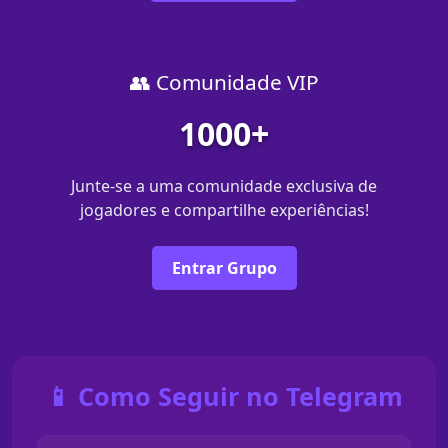
👥 Comunidade VIP
1000+
Junte-se a uma comunidade exclusiva de
jogadores e compartilhe experiências!
Entrar Grupo
📱 Como Seguir no Telegram