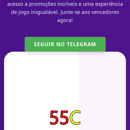
acesso a promoções incríveis e uma experiência
de jogo inigualável. Junte-se aos vencedores
agora!
SEGUIR NO TELEGRAM